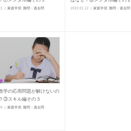
21
家庭学習
,
難問・過去問
2022.01.12
家庭学習
,
難問・過去問
数学の応用問題が解けないの
？③スキル編その３
26
家庭学習
,
難問・過去問