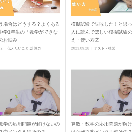
う場合はどうする？よくある
模擬試験で失敗した！と思
中学1年生の「数学ができな
人に読んでほしい模擬試験
のお悩み
え・使い方②
22
伝えたいこと
,
計算力
2023.09.28
テスト・模試
数学の応用問題が解けないの
算数・数学の応用問題が解
？⑦メンタル編その３
はなぜ？⑥メンタル編その