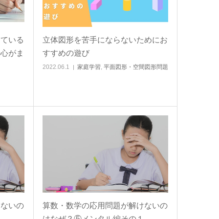
っている
立体図形を苦手にならないためにお
の心がま
すすめの遊び
2022.06.1
家庭学習
,
平面図形・空間図形問題
けないの
算数・数学の応用問題が解けないの
２
はなぜ？⑤メンタル編その１