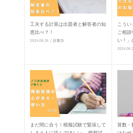
工夫する計算は出題者と解答者の知
こうい
恵比べ？！
ご相談
い！」
2024.08.28
計算力
2024.06.
まだ間に合う！模擬試験で緊張して
算数・
しまう人に読んでほしい 模擬試
はなぜ