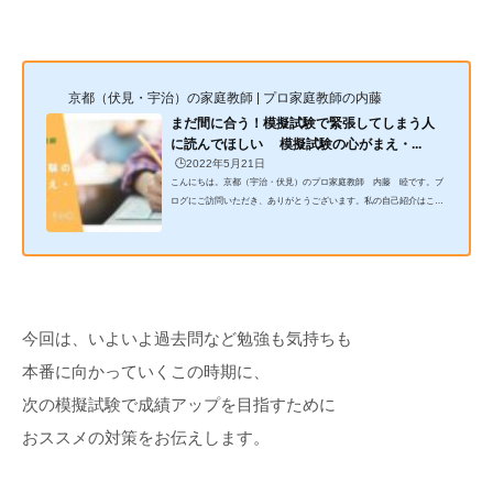
京都（伏見・宇治）の家庭教師 | プロ家庭教師の内藤
まだ間に合う！模擬試験で緊張してしまう人
に読んでほしい 模擬試験の心がまえ・...
🕒️2022年5月21日
こんにちは。京都（宇治・伏見）のプロ家庭教師 内藤 睦です。ブ
ログにご訪問いただき、ありがとうございます。私の自己紹介はこち
らから☟クリックして頂くと詳細に続きます。受験生の方は、そろそ
ろ第1回の模擬試験を終えられた頃、もしくはこれから受験されるタ
イミングではないでしょうか。学校のテストには慣れていても、模擬
試験にはあまり慣れていない。受験の年度1回目の模試で、思うよう
な結果にはならなかった。これから模試を受けるけど心配。そんな、
緊張と不安を抱える方に向けて今回はお伝えします。模試の時になぜ
緊張...
今回は、いよいよ過去問など勉強も気持ちも
本番に向かっていくこの時期に、
次の模擬試験で成績アップを目指すために
おススメの対策をお伝えします。