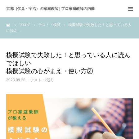
京都（伏見・宇治）の家庭教師 | プロ家庭教師の内藤
ーム
ブログ
テスト・模試
模擬試験で失敗した！と思っている人
ホーム
に読ん…
サービス内容
模擬試験で失敗した！と思っている人に読ん
こだわり
でほしい
模擬試験の心がまえ・使い方②
プロフィール
2023.09.28
テスト・模試
ブログ