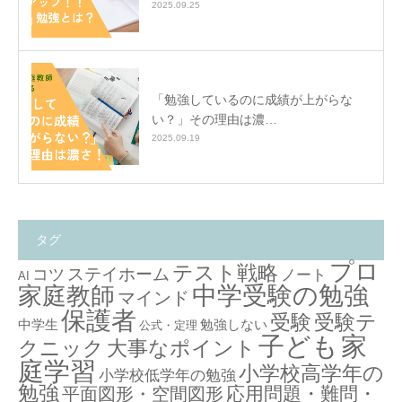
2025.09.25
「勉強しているのに成績が上がらな
い？」その理由は濃…
2025.09.19
タグ
プロ
テスト戦略
ステイホーム
コツ
ノート
AI
中学受験の勉強
家庭教師
マインド
保護者
受験テ
受験
中学生
勉強しない
公式・定理
子ども
家
クニック
大事なポイント
庭学習
小学校高学年の
小学校低学年の勉強
勉強
応用問題・難問・
平面図形・空間図形