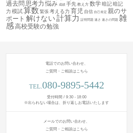
過去問
思考力
悩み
数学
手先
暗記
暗記
教え方
成績
算数
育児
親のサ
模試
力
考える力
緊張
自信
自己肯定
計算力
雑
解けない
ポート
証明問題
速さ
速さの問題
感
高校受験の勉強
電話でのお問い合わせ、
ご質問・ご相談はこちら
080-9895-5442
TEL.
受付時間 / 9:30 - 18:00
※出られない場合は、折り返しお電話いたします
メールでのお問い合わせ、
ご質問・ご相談はこちら