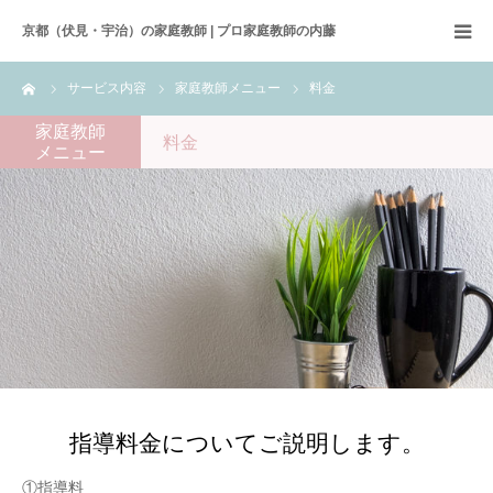
京都（伏見・宇治）の家庭教師 | プロ家庭教師の内藤
ーム
サービス内容
家庭教師メニュー
料金
ホーム
家庭教師
料金
メニュー
サービス内容
こだわり
プロフィール
ブログ
指導料金についてご説明します。
①指導料