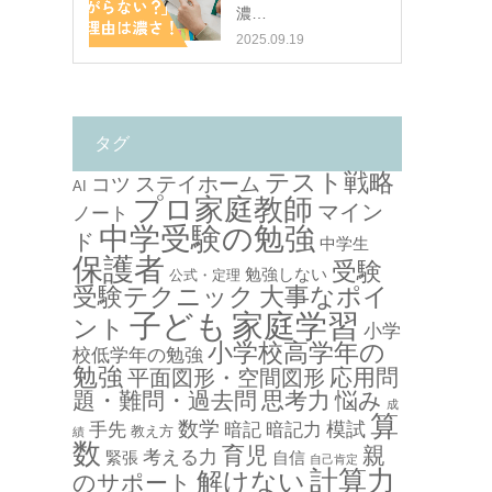
濃…
2025.09.19
タグ
テスト戦略
ステイホーム
コツ
AI
プロ家庭教師
マイン
ノート
中学受験の勉強
ド
中学生
保護者
受験
勉強しない
公式・定理
受験テクニック
大事なポイ
子ども
家庭学習
ント
小学
小学校高学年の
校低学年の勉強
勉強
応用問
平面図形・空間図形
題・難問・過去問
思考力
悩み
成
算
数学
模試
手先
暗記
暗記力
教え方
績
数
育児
親
考える力
緊張
自信
自己肯定
計算力
解けない
のサポート