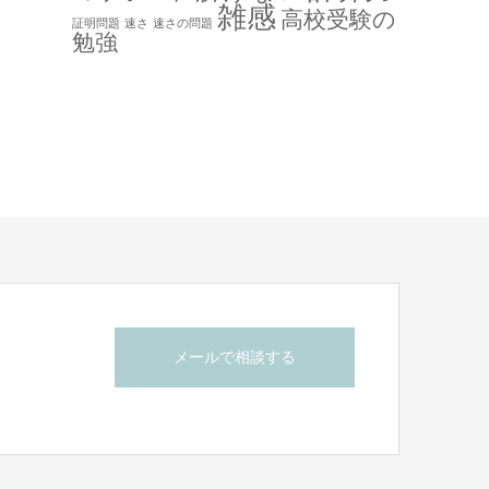
雑感
高校受験の
証明問題
速さ
速さの問題
勉強
メールで相談する